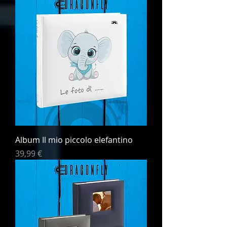
Album Il mio piccolo elefantino
Prezzo
39,99 €