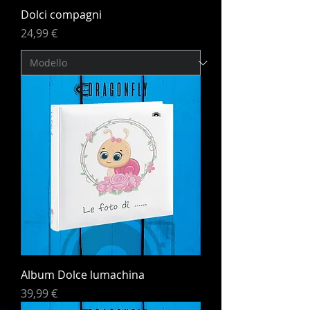
Dolci compagni
Prezzo
24,99 €
Album Dolce lumachina
Prezzo
39,99 €