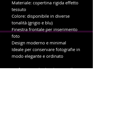
Materiale: copertina rigida effetto
tessuto
Colore: disponibile in diverse
tonalità (grigio e blu)
Finestra frontale per inserimento
foto
Design moderno e minimal
Ideale per conservare fotografie in
modo elegante e ordinato
Perfetto per chi desidera un album
semplice ma raffinato, capace di
valorizzare ogni ricordo con stile.
💙✨
info e ordini con ritiro in negozio
Telefono e WhatsApp
327-8719699