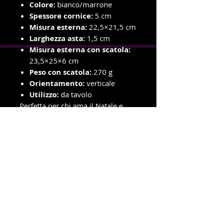
Colore:
bianco/marrone
Spessore cornice:
5 cm
Misura esterna:
22,5×21,5 cm
Larghezza asta:
1,5 cm
Misura esterna con scatola:
23,5×25×6 cm
Peso con scatola:
270 g
Orientamento:
verticale
Utilizzo:
da tavolo
Perfetta per chi ama il Natale e
desidera esporre i propri scatti più
belli in una cornice che sembra
una piccola fiaba d’inverno. ✨
info e ordini con ritiro in negozio
Telefono e WhatsApp
327-8719699