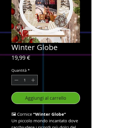
Winter Globe
Prezzo
19,99 €
Quantità
*
Aggiungi al carrello
🖼️ Cornice
“Winter Globe”
Un piccolo mondo incantato dove
racchiudere i ricordi più dolci del