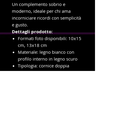
Un complemento sobrio e
moderno, ideale per chi ama
incorniciare ricordi con semplicità
e gusto.
Dettagli prodotto:
Formati foto disponibili: 10x15
cm, 13x18 cm
Materiale: legno bianco con
profilo interno in legno scuro
Tipologia: cornice doppia
Orientamento: verticale e
orizzontale
Supporto: da appoggio o da
appendere
info e ordini con ritiro in negozio
Telefono e WhatsApp