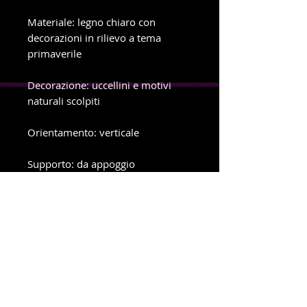
Materiale: legno chiaro con
decorazioni in rilievo a tema
primaverile
Decorazione: uccellini e motivi
naturali scolpiti
Orientamento: verticale
Supporto: da appoggio
Ideale per chi ama lo stile semplice
e delicato, con un’anima romantica
e legata alla natura.
info e ordini con ritiro in negozio
Telefono e WhatsApp