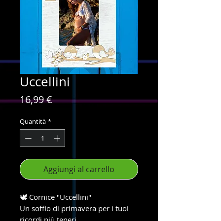
Uccellini
Prezzo
16,99 €
Quantità
*
Aggiungi al carrello
🕊️ Cornice "Uccellini"
Un soffio di primavera per i tuoi
ricordi più teneri.