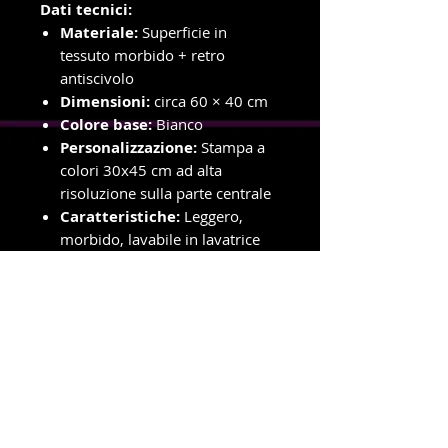
Dati tecnici:
Materiale:
Superficie in
tessuto morbido + retro
antiscivolo
Dimensioni:
circa 60 × 40 cm
Colore base:
Bianco
Personalizzazione:
Stampa a
colori 30x45 cm ad alta
risoluzione sulla parte centrale
Caratteristiche:
Leggero,
morbido, lavabile in lavatrice
(30°)
Utilizzo:
Tappetino per animali
domestici (cuccia, zona pappa,
riposo)
info e ordini con ritiro in negozio
Telefono e WhatsApp