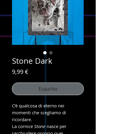
Stone Dark
Prezzo
9,99 €
Esaurito
C’è qualcosa di eterno nei
momenti che scegliamo di
ricordare.
La cornice
Stone
nasce per
racchiudere proprio quei