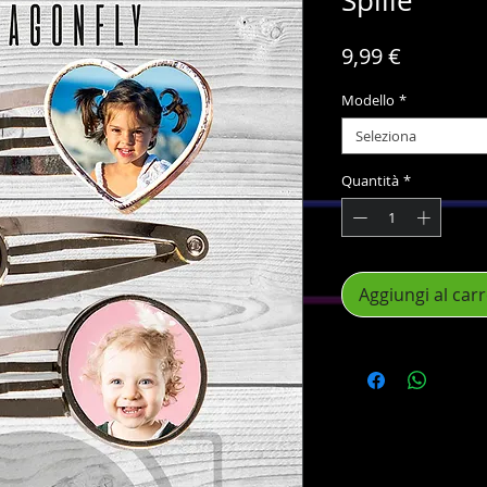
Spille
Prezzo
9,99 €
Modello
*
Seleziona
Quantità
*
Aggiungi al carr