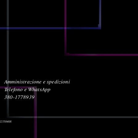
Amministrazione e spedizioni
Telefono e WhatsApp
380-1778939
392550408