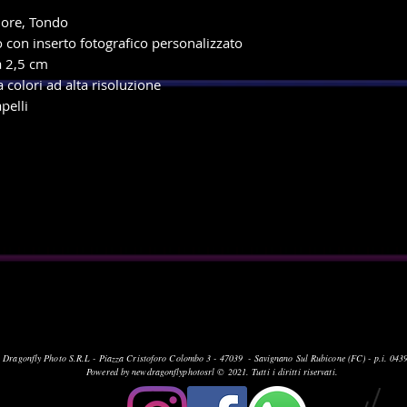
iore, Tondo
 con inserto fotografico personalizzato
a 2,5 cm
colori ad alta risoluzione
pelli
 Dragonfly Photo S.R.L -
Piazza Cristoforo Colombo 3 -
47039 - Savignano Sul Rubicone (FC) -
p.i. 04
Powered by newdragonflyphotosrl © 2021. Tutti i diritti riservati.