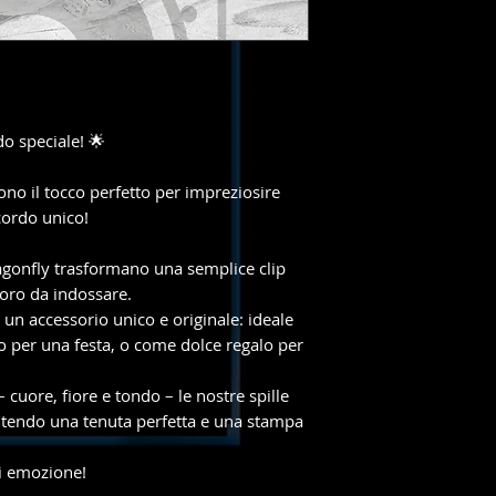
o speciale! 🌟
ono il tocco perfetto per impreziosire
cordo unico!
agonfly trasformano una semplice clip
voro da indossare.
a un accessorio unico e originale: ideale
 per una festa, o come dolce regalo per
– cuore, fiore e tondo – le nostre spille
ntendo una tenuta perfetta e una stampa
di emozione!