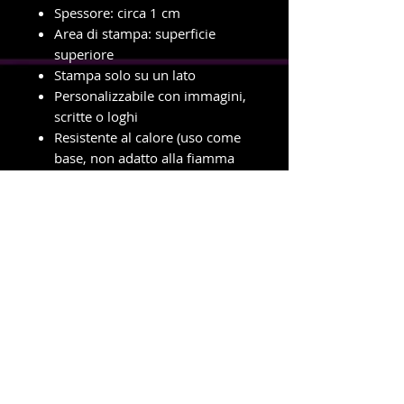
Spessore: circa 1 cm
Area di stampa: superficie
superiore
Stampa solo su un lato
Personalizzabile con immagini,
scritte o loghi
Resistente al calore (uso come
base, non adatto alla fiamma
diretta)
Pulizia con panno umido (non
lavabile in lavastoviglie)
info e ordini con ritiro in negozio
Telefono e WhatsApp
327-8719699
Amministrazione e spedizioni
Telefono e WhatsApp