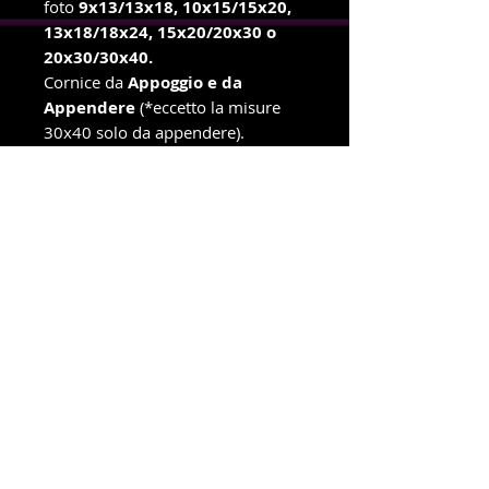
foto
9x13/13x18, 10x15/15x20,
13x18/18x24, 15x20/20x30 o
20x30/30x40.
Cornice da
Appoggio e da
Appendere
(*eccetto la misure
30x40 solo da appendere).
Orientamento
Orizzontale e
Verticale.
info e ordini con ritiro in negozio
Telefono e WhatsApp
327-8719699
Amministrazione e spedizioni
Telefono e WhatsApp
380-1778939
New Dragonfly Photo S.R.L -
Piazza Cristoforo Colombo 3
-
47039 - Savignano Sul Rubicone (FC) -
p.i.
04392550408