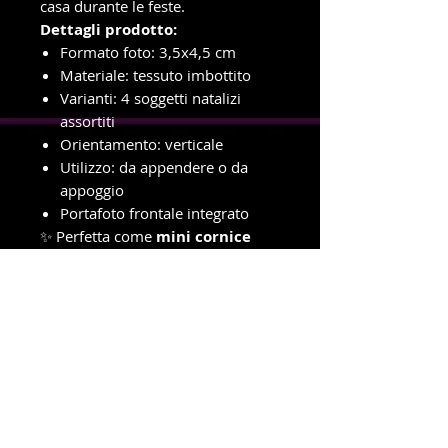
casa durante le feste.
Dettagli prodotto:
Formato foto: 3,5x4,5 cm
Materiale: tessuto imbottito
Varianti: 4 soggetti natalizi
assortiti
Orientamento: verticale
Utilizzo: da appendere o da
appoggio
Portafoto frontale integrato
✨ Perfetta come
mini cornice
decorativa o pensierino
personalizzato
, per chi ama
aggiungere un tocco caldo e
affettuoso al Natale.
info e ordini con ritiro in negozio
Telefono e WhatsApp