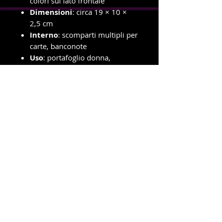
colori sul lato frontale
Dimensioni
: circa 19 × 10 ×
2,5 cm
Interno
: scomparti multipli per
carte, banconote
Uso
: portafoglio donna,
organizer da borsa, idea regalo
personalizzata
info e ordini con ritiro in negozio
Telefono e WhatsApp
327-8719699
Amministrazione e spedizioni
Telefono e WhatsApp
380-1778939
New Dragonfly Photo S.R.L -
Piazza Cristoforo Colombo 3
-
47039 - Savignano Sul Rubicone (FC) -
p.i.
04392550408