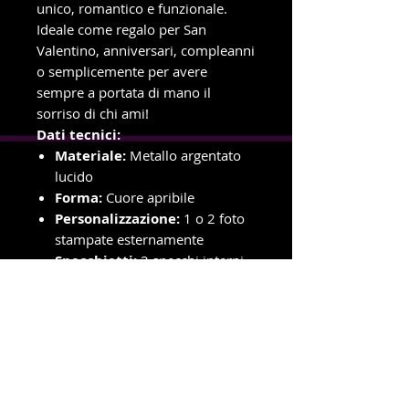
unico, romantico e funzionale.
Ideale come regalo per San
Valentino, anniversari, compleanni
o semplicemente per avere
sempre a portata di mano il
sorriso di chi ami!
Dati tecnici:
Materiale:
Metallo argentato
lucido
Forma:
Cuore apribile
Personalizzazione:
1 o 2 foto
stampate esternamente
Specchietti:
2 specchi interni
Dimensioni:
circa 5 × 5 cm
(cuore chiuso)
Utilizzo:
Portachiavi +
specchietto da borsetta