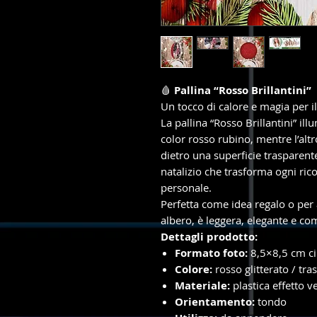
🩸
Pallina “Rosso Brillantini”
Un tocco di calore e magia per il
La pallina “Rosso Brillantini” illu
color rosso rubino, mentre l’altr
dietro una superficie trasparente
natalizio che trasforma ogni ric
personale.
Perfetta come idea regalo o per 
albero, è leggera, elegante e c
Dettagli prodotto:
Formato foto:
8,5×8,5 cm ci
Colore:
rosso glitterato / tra
Materiale:
plastica effetto v
Orientamento:
tondo