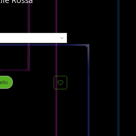
tile Rossa
ello