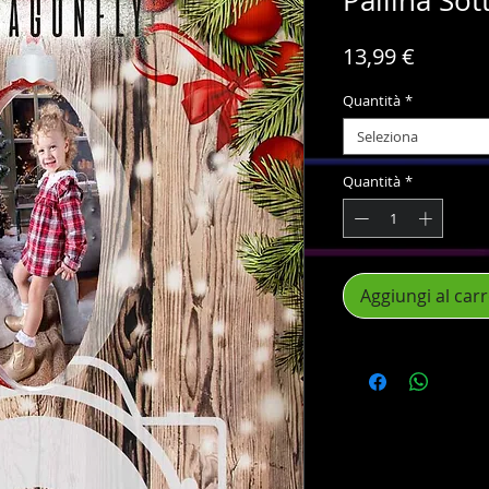
Pallina Sot
Prezzo
13,99 €
Quantità
*
Seleziona
Quantità
*
Aggiungi al carr