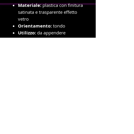
Materiale:
plastica con finitura
satinata e trasparente effetto
vetro
Orientamento:
tondo
Utilizzo:
da appendere
Un simbolo d’amore che illumina
l’albero con dolcezza e sentimento.
info e ordini con ritiro in negozio
Telefono e WhatsApp
327-8719699
Amministrazione e spedizioni
Telefono e WhatsApp
380-1778939
New Dragonfly Photo S.R.L -
Piazza Cristoforo Colombo 3
-
47039 - Savignano Sul Rubicone (FC) -
p.i.
04392550408
Powered by newdragonflyphotosrl © 2021. Tutti i diritti