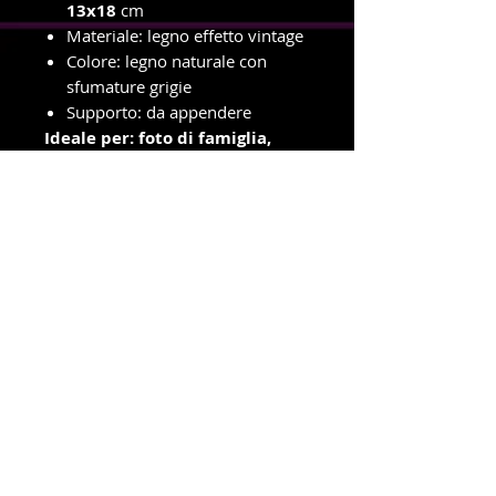
13x18
cm
Materiale: legno effetto vintage
Colore: legno naturale con
sfumature grigie
Supporto: da appendere
Ideale per: foto di famiglia,
bambini, coppie, ricordi di
momenti speciali
info e ordini con ritiro in negozio
Telefono e WhatsApp
327-8719699
Amministrazione e spedizioni
Telefono e WhatsApp
380-1778939
New Dragonfly Photo S.R.L -
Piazza Cristoforo Colombo 3
-
47039 - Savignano Sul Rubicone (FC) -
p.i.
04392550408