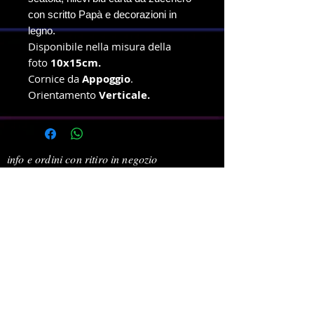
con scritto Papà e decorazioni in
legno.
Disponibile nella misura della
foto
10x15cm.
Cornice da
Appoggio
.
Orientamento
Verticale.
info e ordini con ritiro in negozio
Telefono e WhatsApp
327-8719699
Amministrazione e spedizioni
Telefono e WhatsApp
380-1778939
New Dragonfly Photo S.R.L -
Piazza Cristoforo Colombo 3
-
47039 - Savignano Sul Rubicone (FC) -
p.i.
04392550408
Powered by newdragonflyphotosrl © 2021. Tutti i diritti
riservati.