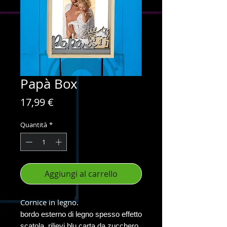
Papà Box
Prezzo
17,99 €
Quantità
*
Aggiungi al carrello
Cornice in legno
.
bordo esterno di legno spesso effetto
scatola, rilievi blu carta da zucchero