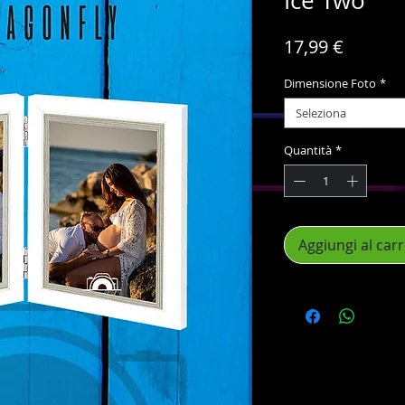
Ice Two
Prezzo
17,99 €
Dimensione Foto
*
Seleziona
Quantità
*
Aggiungi al carr