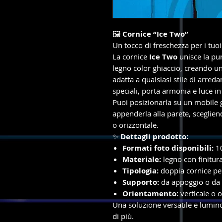
🖼️
Cornice “Ice Two”
Un tocco di freschezza per i tuoi 
La cornice
Ice Two
unisce la pur
legno color ghiaccio, creando un
adatta a qualsiasi stile di arred
speciali, porta armonia e luce i
Puoi posizionarla su un mobile 
appenderla alla parete, sceglien
o orizzontale.
✨
Dettagli prodotto:
Formati foto disponibili:
10
Materiale:
legno con finitura
Tipologia:
doppia cornice pe
Supporto:
da appoggio o da
Orientamento:
verticale o o
Una soluzione versatile e lumin
di più.