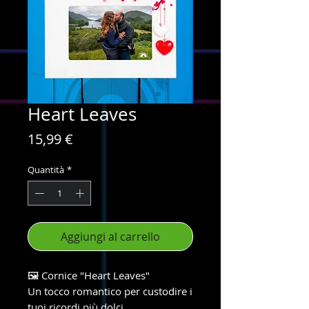
Heart Leaves
Prezzo
15,99 €
Quantità
*
Aggiungi al carrello
🖼️ Cornice "Heart Leaves"
Un tocco romantico per custodire i
tuoi ricordi più dolci.