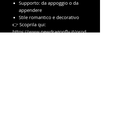
Supporto: da appoggio o da
appendere
Stile romantico e decorativo
👉 Scoprila qui:
https://www.newdragonfly.it/prod
uct-page/heart-leaves
info e ordini con ritiro in negozio
Telefono e WhatsApp
327-8719699
Amministrazione e spedizioni
Telefono e WhatsApp
380-1778939
New Dragonfly Photo S.R.L -
Piazza Cristoforo Colombo 3
-
47039 - Savignano Sul Rubicone (FC) -
p.i.
04392550408
Powered by newdragonflyphotosrl © 2021. Tutti i diritti
riservati.