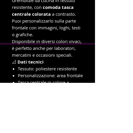
Grembiule da cucina in tessuto
resistente, con
comoda tasca
centrale colorata
a contrasto.
Puoi personalizzarlo sulla parte
frontale con immagini, loghi, testi
o grafiche.
Disponibile in diversi colori vivaci,
è perfetto anche per laboratori,
mercatini e occasioni speciali.
📐
Dati tecnici
Tessuto: poliestere resistente
Personalizzazione: area frontale
Tasca centrale in colore a
contrasto
Taglia unica regolabile
Lavabile in lavatrice
Pronto in giornata in negozio