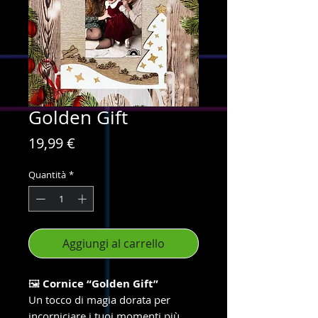
Golden Gift
Prezzo
19,99 €
Quantità
*
Aggiungi al carrello
🖼️
Cornice “Golden Gift”
Un tocco di magia dorata per
incorniciare i tuoi momenti più