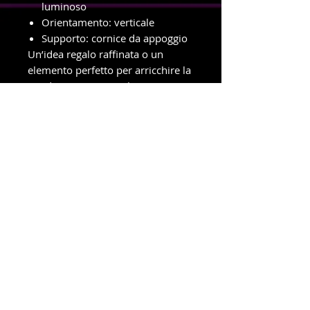
luminoso
Orientamento: verticale
Supporto: cornice da appoggio
Un’idea regalo raffinata o un
elemento perfetto per arricchire la
tua decorazione natalizia con
gusto e dolcezza.
info e ordini con ritiro in negozio
Telefono e WhatsApp
327-8719699
Amministrazione e spedizioni
Telefono e WhatsApp
380-1778939
New Dragonfly Photo S.R.L -
Piazza Cristoforo Colombo 3
-
47039 - Savignano Sul Rubicone (FC) -
p.i.
04392550408
Powered by newdragonflyphotosrl © 2021. Tutti i diritti