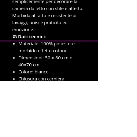
semplicemente per decorare la
camera da letto con stile e affetto.
Morbida al tatto e resistente ai
lavaggi, unisce praticità ed
emozione.
🧼 Dati tecnici:
Materiale: 100% poliestere
morbido effetto cotone
Dimensioni: 50 x 80 cm o
40x70 cm
Colore: bianco
Chiusura con cerniera
Area di stampa: fronte e retro
Lavabile in lavatrice
Personalizzabile con immagini,
frasi o grafiche
info e ordini con ritiro in negozio