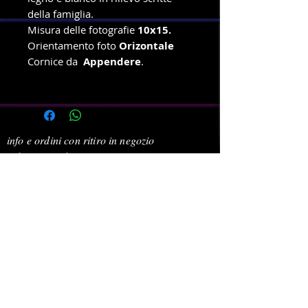
della famiglia.
Misura delle fotografie
10x15.
Orientamento foto
Orizontale
Cornice da
Appendere
.
info e ordini con ritiro in negozio
Telefono e WhatsApp
327-8719699
Amministrazione e spedizioni
Telefono e WhatsApp
380-1778939
New Dragonfly Photo S.R.L -
Piazza Cristoforo Colombo 3
-
47039 - Savignano Sul Rubicone (FC) -
p.i.
04392550408
Powered by newdragonflyphotosrl © 2021. Tutti i diritti
riservati.