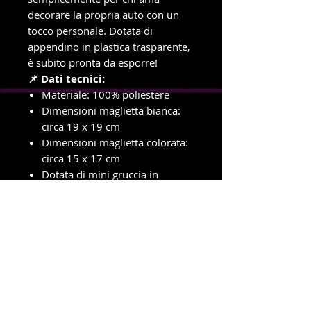
decorare la propria auto con un
tocco personale. Dotata di
appendino in plastica trasparente,
è subito pronta da esporre!
📌 Dati tecnici:
Materiale: 100% poliestere
Dimensioni maglietta bianca:
circa 19 x 19 cm
Dimensioni maglietta colorata:
circa 15 x 17 cm
Dotata di mini gruccia in
plastica trasparente
Area di stampa: fronte e retro
personalizzabili
Lavabile in lavatrice
info e ordini con ritiro in negozio