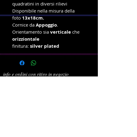
quadratini in diversi rilievi
Disponibile nella misura della
foto
13x18cm.
Cornice da
Appoggio
.
Orientamento sia
verticale
che
orizziontale
finitura:
silver plated
info e ordini con ritiro in negozio
Telefono e WhatsApp
327-8719699
Amministrazione e spedizioni
Telefono e WhatsApp
380-1778939
New Dragonfly Photo S.R.L -
Piazza Cristoforo Colombo 3
-
47039 - Savignano Sul Rubicone (FC) -
p.i.
04392550408
Powered by newdragonflyphotosrl © 2021. Tutti i diritti