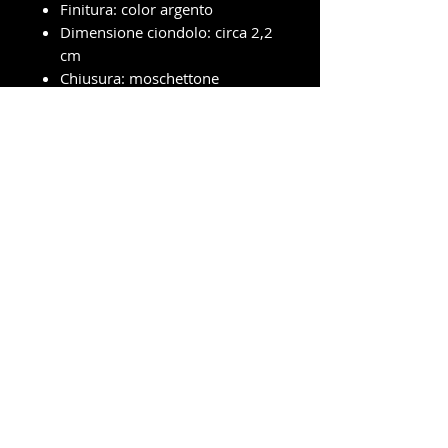
Finitura: color argento
Dimensione ciondolo: circa 2,2
cm
Chiusura: moschettone
Confezione regalo inclusa
info e ordini con ritiro in negozio
Telefono e WhatsApp
327-8719699
Amministrazione e spedizioni
Telefono e WhatsApp
380-1778939
New Dragonfly Photo S.R.L -
Piazza Cristoforo Colombo 3
-
47039 - Savignano Sul Rubicone (FC) -
p.i.
04392550408
Powered by newdragonflyphotosrl © 2021. Tutti i diritti
riservati.
Spedizioni