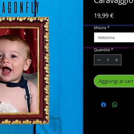
Caravaggio
Prezzo
19,99 €
Misura
*
Seleziona
Quantità
*
Aggiungi al carr