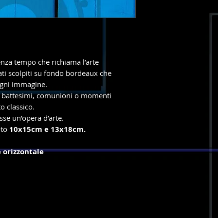
enza tempo che richiama l’arte
ati scolpiti su fondo bordeaux che
ogni immagine.
e di battesimi, comunioni o momenti
o classico.
sse un’opera d’arte.
oto
10x15cm e 13x18cm.
e orizzontale