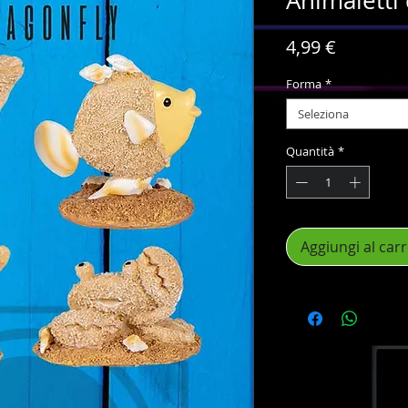
Animaletti 
Prezzo
4,99 €
Forma
*
Seleziona
Quantità
*
Aggiungi al carr