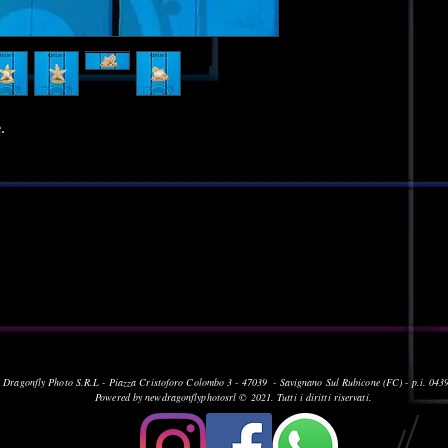
.
 Dragonfly Photo S.R.L -
Piazza Cristoforo Colombo 3 -
47039 - Savignano Sul Rubicone (FC) -
p.i. 04
Powered by newdragonflyphotosrl © 2021. Tutti i diritti riservati.