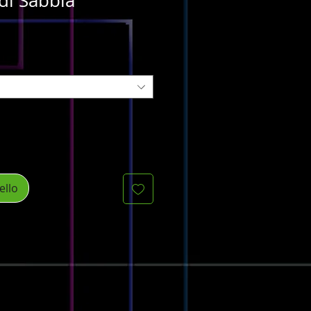
di Sabbia
ello