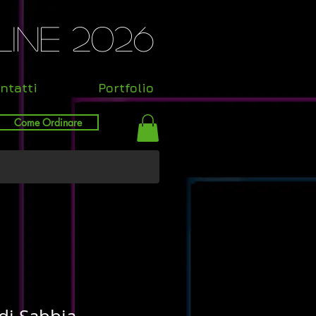
ine 2026
ntatti
Portfolio
Come Ordinare