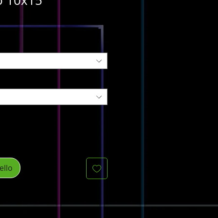
o 10x15
ello