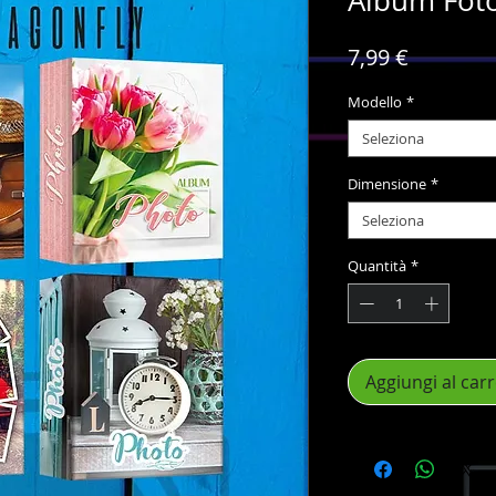
Album Fot
Prezzo
7,99 €
Modello
*
Seleziona
Dimensione
*
Seleziona
Quantità
*
Aggiungi al carr