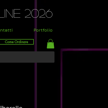
ine 2026
ntatti
Portfolio
Come Ordinare