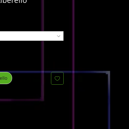
lberello
ello