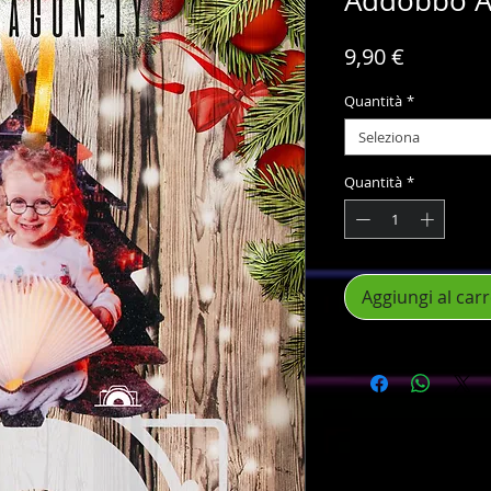
Addobbo A
Prezzo
9,90 €
Quantità
*
Seleziona
Quantità
*
Aggiungi al carr