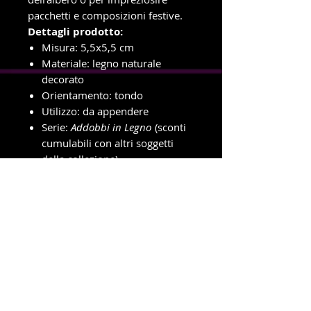
pacchetti e composizioni festive.
Dettagli prodotto:
Misura: 5,5x5,5 cm
Materiale: legno naturale
decorato
Orientamento: tondo
Utilizzo: da appendere
Serie:
Addobbi in Legno
(sconti
cumulabili con altri soggetti
della collezione)
✨ Perfette per chi ama uno stile
natalizio naturale, elegante e
coordinato.
info e ordini con ritiro in negozio
Telefono e WhatsApp
327-8719699