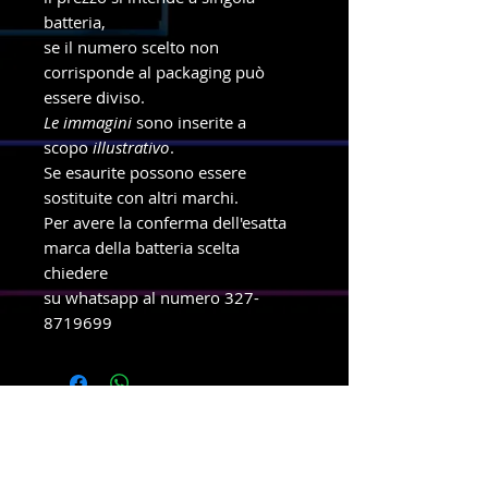
batteria,
se il numero scelto non
corrisponde al packaging può
essere diviso.
Le immagini
sono inserite a
scopo
illustrativo
.
Se esaurite possono essere
sostituite con altri marchi.
Per avere la conferma dell'esatta
marca della batteria scelta
chiedere
su whatsapp al numero 327-
8719699
info e ordini con ritiro in negozio
Telefono e WhatsApp
327-8719699