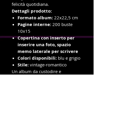
felicità quotidiana.
Dettagli prodotto:
Formato album:
22x22,5 cm
Pagine interne:
200 buste
10x15
Copertina con inserto per
inserire una foto, spazio
memo laterale per scrivere
Colori disponibili:
blu e grigio
Stile:
vintage-romantico
Un album da custodire e
riscoprire, come un baule pieno di
ricordi preziosi.
Perché ogni storia merita la sua
cornice perfetta.
info e ordini con ritiro in negozio